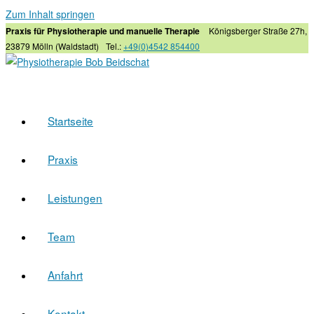
Zum Inhalt springen
Praxis für Physiotherapie und manuelle Therapie
Königsberger Straße 27h,
23879 Mölln (Waldstadt)
Tel.:
+49(0)4542 854400
Startseite
Praxis
Leistungen
Team
Anfahrt
Kontakt